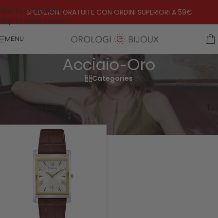
Skip to navigation
SPEDIZIONI GRATUITE CON ORDINI SUPERIORI A 59€
Skip to main content
MENU
Acciaio-Oro
Categories
Home
»
Acciaio-Oro
Visualizzazione del risultato
Show sidebar