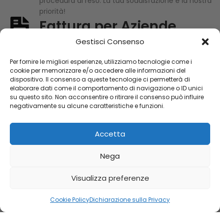
procedura di reso. La tua soddisfazione è la nostra
priorità!
Fattura per Aziende
Gestisci Consenso
Se sei titolare di P.IVA, puoi scaricare l'IVA sui tuoi
acquisti. Basta inviare i dati aziendali completi,
Per fornire le migliori esperienze, utilizziamo tecnologie come i
cookie per memorizzare e/o accedere alle informazioni del
inclusi la P.IVA e il codice univoco dell’azienda, per
dispositivo. Il consenso a queste tecnologie ci permetterà di
ricevere la fattura valida ai fini fiscali. Contattaci
elaborare dati come il comportamento di navigazione o ID unici
per fornire i tuoi dati e completare l'acquisto.
su questo sito. Non acconsentire o ritirare il consenso può influire
negativamente su alcune caratteristiche e funzioni.
Accetta
Oltre 70 anni di esperienza e professionalità. La scelta perfetta
per ogni momento speciale.
Nega
+39 347 705 2688
+39 041 443 3344
Visualizza preferenze
info@orologiebijoux.com
Via Guecello Tempesta, 6, 30033 Noale VE
Cookie Policy
Dichiarazione sulla Privacy
Shop
Filters
Wishlist
Cart
My account