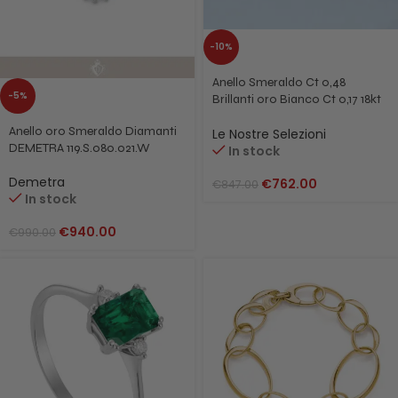
-10%
Anello Smeraldo Ct 0,48
-5%
Brillanti oro Bianco Ct 0,17 18kt
Cestino
Anello oro Smeraldo Diamanti
Le Nostre Selezioni
DEMETRA 119.S.080.021.W
In stock
Demetra
€
762.00
€
847.00
In stock
€
940.00
€
990.00