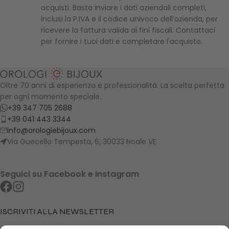
acquisti. Basta inviare i dati aziendali completi,
inclusi la P.IVA e il codice univoco dell’azienda, per
ricevere la fattura valida ai fini fiscali. Contattaci
per fornire i tuoi dati e completare l'acquisto.
Oltre 70 anni di esperienza e professionalità. La scelta perfetta
per ogni momento speciale.
+39 347 705 2688
+39 041 443 3344
info@orologiebijoux.com
Via Guecello Tempesta, 6, 30033 Noale VE
Seguici su Facebook e Instagram
ISCRIVITI ALLA NEWSLETTER