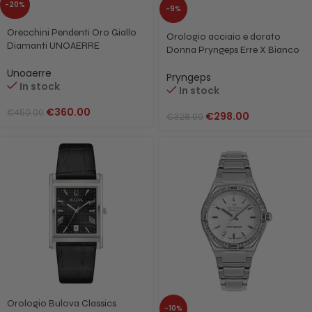
-20%
-9%
Orecchini Pendenti Oro Giallo
Orologio acciaio e dorato
Diamanti UNOAERRE
Donna Pryngeps Erre X Bianco
415FFO9028000 4075
A822/2
Unoaerre
Pryngeps
In stock
In stock
€
360.00
€
450.00
€
298.00
€
328.00
Orologio Bulova Classics
-10%