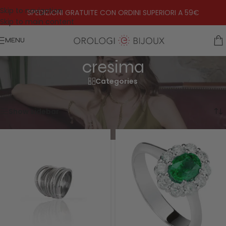
Skip to navigation
SPEDIZIONI GRATUITE CON ORDINI SUPERIORI A 59€
Skip to main content
MENU
cresima
Categories
Home
»
cresima
Visualizzazione di 1-20 di 175 risultati
Show sidebar