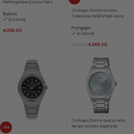
Rettangolare Quarzo Nero
96B445
Orologio Donna acciaio
Bulova
Collezione Wall Street A1203
In stock
Bianco
Pryngeps
€
299.00
In stock
€
268.00
€
298.00
Orologio Donna quarzo solo
tempo acciaio Vagary by
-10%
Citizen IU3-118-75 Ice Blue