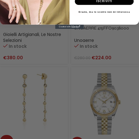
ISCRIVITI
-20%
Grazie, ma lo sconto non mi interessa
Fermasoldi in Argento con
Orecchini in oro con dischetti
dettaglio in oro giallo 18KT
UNOAERRE 415FFO9038000
Gioielli Artigianali
,
Le Nostre
4071
Selezioni
Unoaerre
In stock
In stock
€
380.00
€
224.00
€
280.00