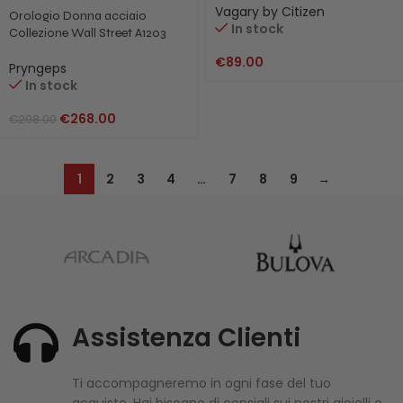
Vagary by Citizen
Orologio Donna acciaio
In stock
Collezione Wall Street A1203
Nero
€
89.00
Pryngeps
In stock
€
268.00
€
298.00
1
2
3
4
…
7
8
9
→
Assistenza Clienti
Ti accompagneremo in ogni fase del tuo
acquisto. Hai bisogno di consigli sui nostri gioielli o