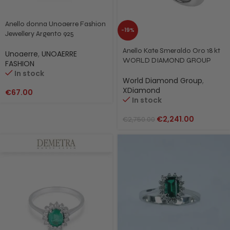
Anello donna Unoaerre Fashion
-19%
Jewellery Argento 925
700YAF1970000 5560/16
Anello Kate Smeraldo Oro 18 kt
Unoaerre
,
UNOAERRE
WORLD DIAMOND GROUP
FASHION
XXDACL440SMEDI3 Xdiamond
In stock
World Diamond Group
,
XDiamond
€
67.00
In stock
€
2,241.00
€
2,750.00