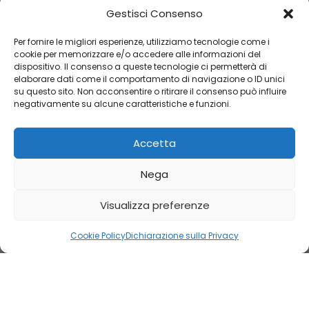
Nome
Gestisci Consenso
Per fornire le migliori esperienze, utilizziamo tecnologie come i
Cognome
cookie per memorizzare e/o accedere alle informazioni del
dispositivo. Il consenso a queste tecnologie ci permetterà di
Email
elaborare dati come il comportamento di navigazione o ID unici
su questo sito. Non acconsentire o ritirare il consenso può influire
negativamente su alcune caratteristiche e funzioni.
ISCRIVITI
Accetta
CATEGORIE
Nega
LINK UTILI
Visualizza preferenze
AREA UTENTE
Cookie Policy
Dichiarazione sulla Privacy
Shop
Filters
Wishlist
Cart
My account
Copyright 2024 Orologi & Bijoux. Tutti i diritti riservati