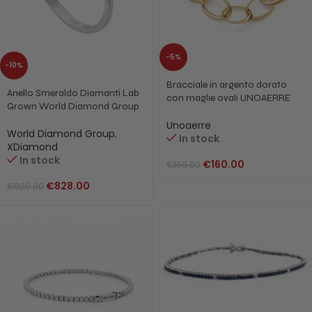
-5%
-10%
Bracciale in argento dorato
Anello Smeraldo Diamanti Lab
con maglie ovali UNOAERRE
Grown World Diamond Group
700YHW3543100 6293
oro 18 kt XDIAMOND
Unoaerre
XXDACL090SMEDI3
World Diamond Group
,
In stock
XDiamond
In stock
€
160.00
€
169.00
€
828.00
€
920.00