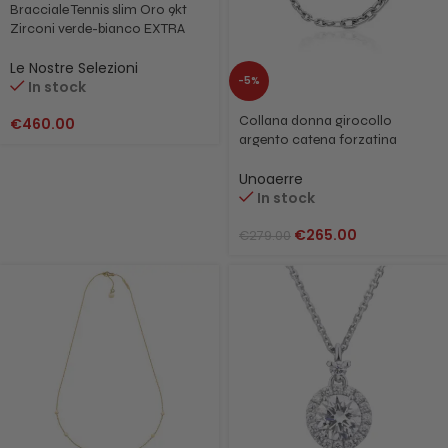
Bracciale Tennis slim Oro 9kt
Zirconi verde-bianco EXTRA
GOLD
Le Nostre Selezioni
-5%
In stock
Collana donna girocollo
€
460.00
argento catena forzatina
700YHW3673000 6366
Unoaerre
In stock
€
265.00
€
279.00