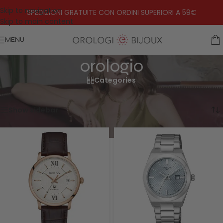
Skip to navigation
SPEDIZIONI GRATUITE CON ORDINI SUPERIORI A 59€
Skip to main content
MENU
orologio
Categories
Home
»
orologio
Visualizzazione di 1-20 di 41 risultati
Show sidebar