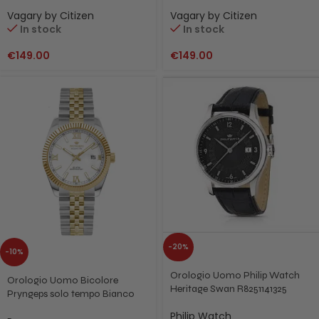
Citizen IX3-513-51 Nero
Citizen IX3-513-73 Blu
Vagary by Citizen
Vagary by Citizen
In stock
In stock
€
149.00
€
149.00
-20%
-10%
Orologio Uomo Philip Watch
Orologio Uomo Bicolore
Heritage Swan R8251141325
Pryngeps solo tempo Bianco
Collezione Erre X AS21/2B
Philip Watch