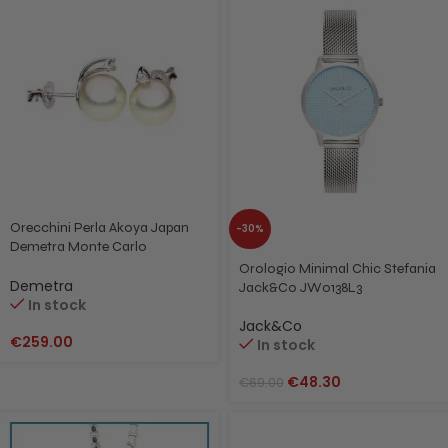
Orecchini Perla Akoya Japan
-30%
Demetra Monte Carlo
diamante 125.159.004
Orologio Minimal Chic Stefania
Demetra
Jack&Co JW0138L3
In stock
Jack&Co
€
259.00
In stock
€
48.30
€
69.00