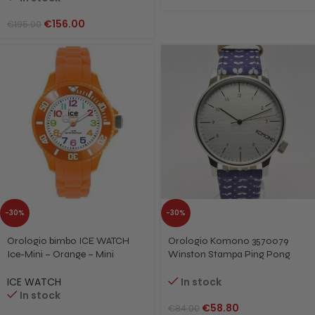
€
156.00
€
195.00
-30%
-30%
Orologio bimbo ICE WATCH
Orologio Komono 3570079
Ice-Mini – Orange – Mini
Winston Stampa Ping Pong
MN.OE.M.S.12
Polkadot
ICE WATCH
In stock
In stock
€
58.80
€
84.00