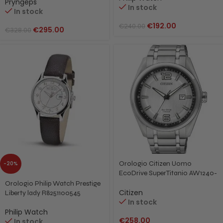
Pryngeps
In stock
In stock
€
192.00
€
240.00
€
295.00
€
328.00
Orologio Citizen Uomo
-20%
EcoDrive SuperTitanio AW1240-
57B
Orologio Philip Watch Prestige
Citizen
Liberty lady R8251100545
In stock
Philip Watch
€
258.00
In stock