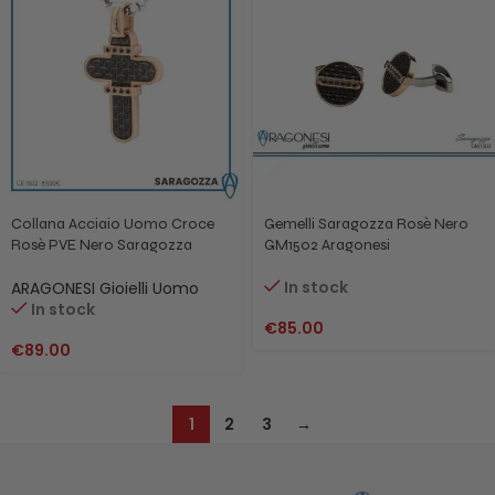
Collana Acciaio Uomo Croce
Gemelli Saragozza Rosè Nero
Rosè PVE Nero Saragozza
GM1502 Aragonesi
Aragonesi CR1502
In stock
ARAGONESI Gioielli Uomo
In stock
€
85.00
€
89.00
1
2
3
→