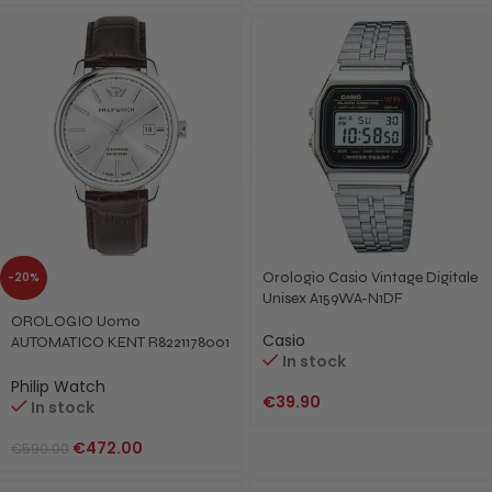
Orologio Casio Vintage Digitale
-20%
Unisex A159WA-N1DF
OROLOGIO Uomo
Casio
AUTOMATICO KENT R8221178001
In stock
Philip Watch
Philip Watch
€
39.90
In stock
€
472.00
€
590.00