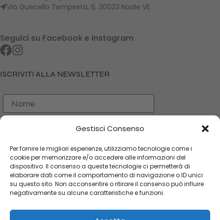
Via Guecello Tempesta, 6, 30033 Noale VE
Seguici su Facebook e Instagram
ISCRIVITI ALLA NEWSLETTER
Nome
Cognome
Gestisci Consenso
Email
Per fornire le migliori esperienze, utilizziamo tecnologie come i
cookie per memorizzare e/o accedere alle informazioni del
dispositivo. Il consenso a queste tecnologie ci permetterà di
ISCRIVITI
elaborare dati come il comportamento di navigazione o ID unici
su questo sito. Non acconsentire o ritirare il consenso può influire
negativamente su alcune caratteristiche e funzioni.
CATEGORIE