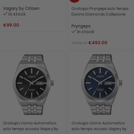
rosè Vagary by Citizen IU3-134-11
Bianco
Vagary by Citizen
Orologio Pryngeps solo tempo
In stock
Donna Diamonds Collezione
ERRE X A822/2QB
€
99.00
Pryngeps
In stock
€
493.00
€
548.00
Orologio Uomo Automatico
Orologio Uomo Automatico
solo tempo acciaio Vagary by
solo tempo acciaio Vagary by