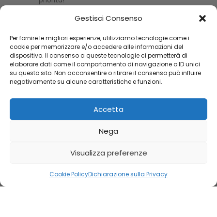
Fattura per Aziende
Gestisci Consenso
Per fornire le migliori esperienze, utilizziamo tecnologie come i
Se sei titolare di P.IVA, puoi scaricare l'IVA sui tuoi
cookie per memorizzare e/o accedere alle informazioni del
acquisti. Basta inviare i dati aziendali completi,
dispositivo. Il consenso a queste tecnologie ci permetterà di
inclusi la P.IVA e il codice univoco dell’azienda, per
elaborare dati come il comportamento di navigazione o ID unici
ricevere la fattura valida ai fini fiscali. Contattaci
su questo sito. Non acconsentire o ritirare il consenso può influire
per fornire i tuoi dati e completare l'acquisto.
negativamente su alcune caratteristiche e funzioni.
Accetta
Oltre 70 anni di esperienza e professionalità. La scelta perfetta
Nega
per ogni momento speciale.
+39 347 705 2688
Visualizza preferenze
+39 041 443 3344
info@orologiebijoux.com
Cookie Policy
Dichiarazione sulla Privacy
Via Guecello Tempesta, 6, 30033 Noale VE
Shop
Sidebar
Wishlist
Cart
My account
Seguici su Facebook e Instagram