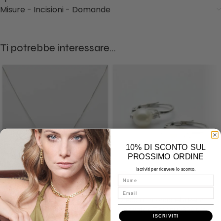
Misure - Incisioni - Domande
Ti potrebbe interessare…
10% DI SCONTO SUL
PROSSIMO ORDINE
Iscriviti per ricevere lo sconto.
Nome
-30%
-6%
Email
Collana Girocollo Oro bianco
Orecchini monachella Perla
Perla e Diamanti
Coltivata e Zirconi ORP6,5/7
ISCRIVITI