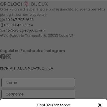
Oltre 70 anni di esperienza e professionalità. La scelta perfetta
per ogni momento speciale.
+39 347 705 2688
+39 041 443 3344
info@orologiebijoux.com
Via Guecello Tempesta, 6, 30033 Noale VE
Seguici su Facebook e Instagram
ISCRIVITI ALLA NEWSLETTER
Nome
Cognome
Email
Gestisci Consenso