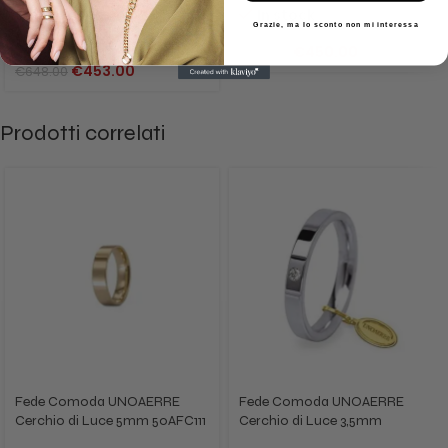
Gioielli Artigianali
In stock
Grazie, ma lo sconto non mi interessa
In stock
€
450.00
€
477.00
€
453.00
€
648.00
Prodotti correlati
Fede Comoda UNOAERRE
Fede Comoda UNOAERRE
Cerchio di Luce 5mm 50AFC111
Cerchio di Luce 3,5mm
oro giallo
35AFC2/001 oro bianco Dia