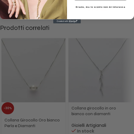
Grazie, ma lo sconto non mi interessa
€
198.50
€
265.00
€
209.00
€
279.00
Prodotti correlati
Collana girocollo in oro
-30%
bianco con diamanti
Collana Girocollo Oro bianco
Gioielli Artigianali
Perla e Diamanti
In stock