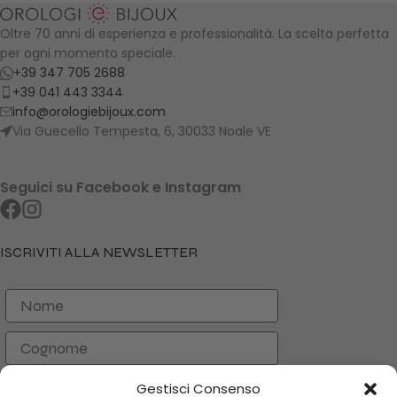
Oltre 70 anni di esperienza e professionalità. La scelta perfetta
per ogni momento speciale.
+39 347 705 2688
+39 041 443 3344
info@orologiebijoux.com
Via Guecello Tempesta, 6, 30033 Noale VE
Seguici su Facebook e Instagram
ISCRIVITI ALLA NEWSLETTER
Nome
Cognome
Email
Gestisci Consenso