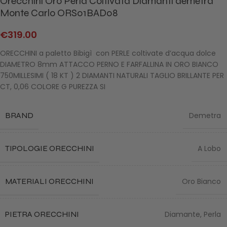
Orecchini Oro Perla Coltivata Diamanti demetra
Monte Carlo ORS01BAD08
€
319.00
ORECCHINI a paletto Bibigì con PERLE coltivate d’acqua dolce
DIAMETRO 8mm ATTACCO PERNO E FARFALLINA IN ORO BIANCO
750MILLESIMI ( 18 KT ) 2 DIAMANTI NATURALI TAGLIO BRILLANTE PER
CT, 0,06 COLORE G PUREZZA SI
BRAND
Demetra
TIPOLOGIE ORECCHINI
A Lobo
MATERIALI ORECCHINI
Oro Bianco
PIETRA ORECCHINI
Diamante
,
Perla