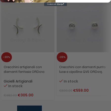
-20%
-20%
Orecchini artigianali con
Orecchini con diamanti punto
diamanti fantasia ORD010
luce a cipollina GVS ORD015
Gioielli Artigianali
In stock
In stock
€
559.00
€
699.00
€
305.00
€
382.00