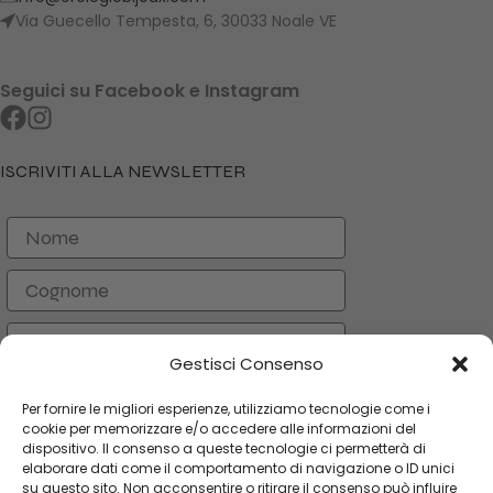
Via Guecello Tempesta, 6, 30033 Noale VE
Seguici su Facebook e Instagram
ISCRIVITI ALLA NEWSLETTER
Nome
Cognome
Email
Gestisci Consenso
ISCRIVITI
Per fornire le migliori esperienze, utilizziamo tecnologie come i
cookie per memorizzare e/o accedere alle informazioni del
dispositivo. Il consenso a queste tecnologie ci permetterà di
elaborare dati come il comportamento di navigazione o ID unici
CATEGORIE
su questo sito. Non acconsentire o ritirare il consenso può influire