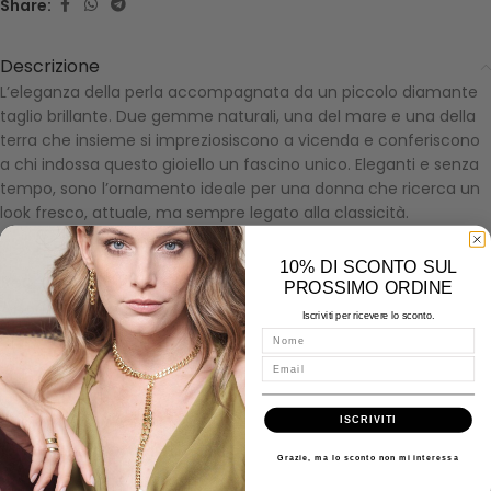
Share:
Descrizione
L’eleganza della perla accompagnata da un piccolo diamante
taglio brillante. Due gemme naturali, una del mare e una della
terra che insieme si impreziosiscono a vicenda e conferiscono
a chi indossa questo gioiello un fascino unico. Eleganti e senza
tempo, sono l’ornamento ideale per una donna che ricerca un
look fresco, attuale, ma sempre legato alla classicità.
10% DI SCONTO SUL
Recensioni (0)
PROSSIMO ORDINE
About Demetra
Iscriviti per ricevere lo sconto.
Spedizioni
Nome
Misure - Incisioni - Domande
Email
ISCRIVITI
Prodotti correlati
Grazie, ma lo sconto non mi interessa