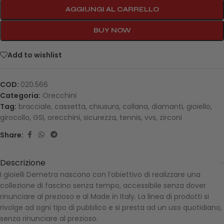
AGGIUNGI AL CARRELLO
BUY NOW
Add to wishlist
COD:
020.566
Categoria:
Orecchini
Tag:
bracciale
,
cassetta
,
chiusura
,
collana
,
diamanti
,
gioiello
,
girocollo
,
GSI
,
orecchini
,
sicurezza
,
tennis
,
vvs
,
zirconi
Share:
Descrizione
I gioielli Demetra nascono con l’obiettivo di realizzare una
collezione di fascino senza tempo, accessibile senza dover
rinunciare al prezioso e al Made in Italy. La linea di prodotti si
rivolge ad ogni tipo di pubblico e si presta ad un uso quotidiano,
senza rinunciare al prezioso.