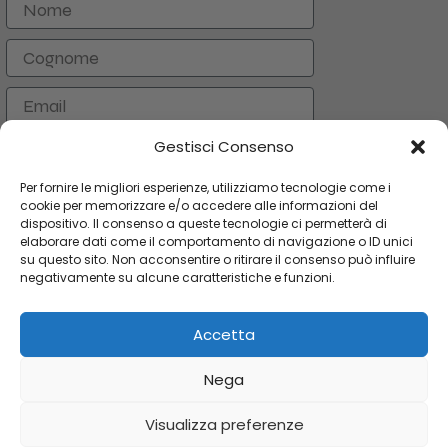
Nome
Cognome
Email
Gestisci Consenso
ISCRIVITI
Per fornire le migliori esperienze, utilizziamo tecnologie come i
cookie per memorizzare e/o accedere alle informazioni del
dispositivo. Il consenso a queste tecnologie ci permetterà di
CATEGORIE
elaborare dati come il comportamento di navigazione o ID unici
su questo sito. Non acconsentire o ritirare il consenso può influire
LINK UTILI
negativamente su alcune caratteristiche e funzioni.
AREA UTENTE
Accetta
Copyright 2024 Orologi & Bijoux. Tutti i diritti riservati
Nega
Orecchino
Perla
Visualizza preferenze
Fresh