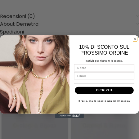
Recensioni (0)
About Demetra
Spedizioni
Misure - Incisioni - Domande
10% DI SCONTO SUL
PROSSIMO ORDINE
Iscriviti per ricevere lo sconto.
Prodotti correlati
Nome
Email
ISCRIVITI
Grazie, ma lo sconto non mi interessa