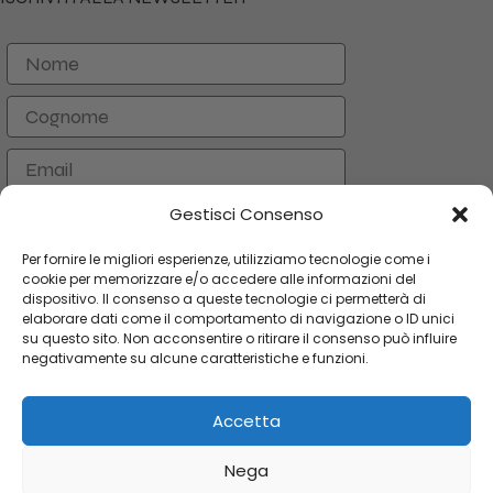
Nome
Cognome
Email
Gestisci Consenso
ISCRIVITI
Per fornire le migliori esperienze, utilizziamo tecnologie come i
cookie per memorizzare e/o accedere alle informazioni del
dispositivo. Il consenso a queste tecnologie ci permetterà di
CATEGORIE
elaborare dati come il comportamento di navigazione o ID unici
su questo sito. Non acconsentire o ritirare il consenso può influire
LINK UTILI
negativamente su alcune caratteristiche e funzioni.
AREA UTENTE
Accetta
Copyright 2024 Orologi & Bijoux. Tutti i diritti riservati
Nega