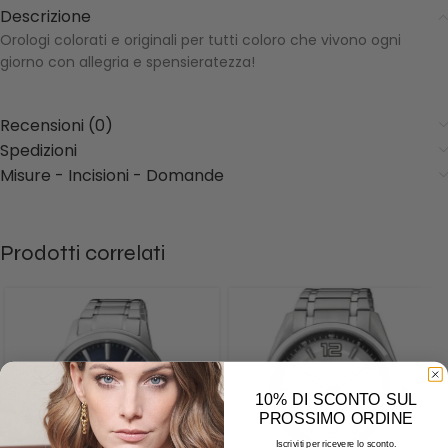
Descrizione
Orologi colorati e originali per tutti coloro che vivono ogni
giorno con allegria e spensieratezza!
Recensioni (0)
Spedizioni
Misure - Incisioni - Domande
Prodotti correlati
10% DI SCONTO SUL
PROSSIMO ORDINE
Iscriviti per ricevere lo sconto.