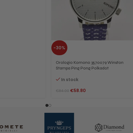
-30%
Orologio Komono 3570079 Winston
Stampa Ping Pong Polkadot
In stock
€
58.80
€
84.00