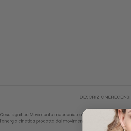
DESCRIZIONE
RECENSIO
Cosa significa Movimento meccanico a carica automatica? Spe
l’energia cinetica prodotta dal movimento naturale del polso di c