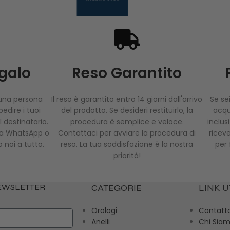
egalo
Reso Garantito
 una persona
Il reso è garantito entro 14 giorni dall'arrivo
Se sei
edire i tuoi
del prodotto. Se desideri restituirlo, la
acqui
 destinatario.
procedura è semplice e veloce.
inclus
via WhatsApp o
Contattaci per avviare la procedura di
riceve
 noi a tutto.
reso. La tua soddisfazione è la nostra
per 
priorità!
NEWSLETTER
CATEGORIE
LINK U
Orologi
Contatt
Anelli
Chi Sia