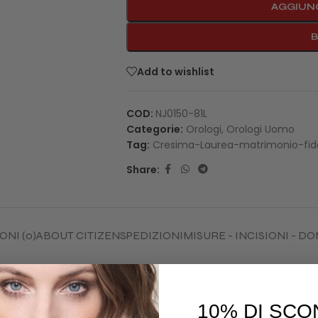
AGGIUNG
Add to wishlist
COD:
NJ0150-81L
Categorie:
Orologi
,
Orologi Uomo
Tag:
Cresima-Laurea-matrimonio-fid
Share:
NI (0)
ABOUT CITIZEN
SPEDIZIONI
MISURE - INCISIONI - 
sso definito come a carica automatica, un orologio automatic
hi lo indossa.
10% DI SCO