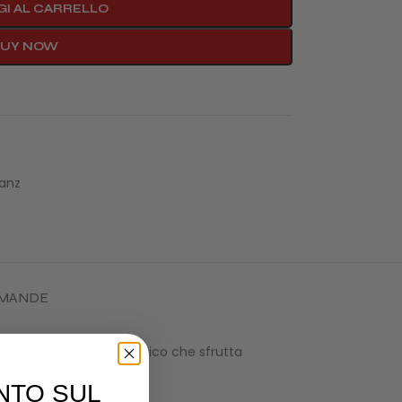
I AL CARRELLO
BUY NOW
anz
DOMANDE
o è un orologio meccanico che sfrutta
NTO SUL