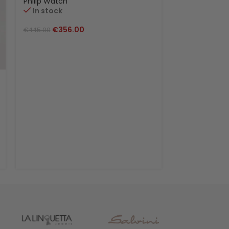
Philip Watch
€
39.90
In stock
€
356.00
€
445.00