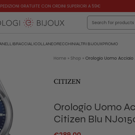
PEDIZIONI GRATUITE CON ORDINI SUPERIORI A 59€
ANELLI
BRACCIALI
COLLANE
ORECCHINI
ALTRI BIJOUX
PROMO
Home
»
Shop
»
Orologio Uomo Acciaio 
Orologio Uomo Ac
Citizen Blu NJ015
€
289.00