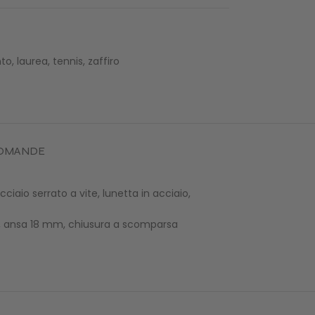
nto
,
laurea
,
tennis
,
zaffiro
 DOMANDE
iaio serrato a vite, lunetta in acciaio,
lido, ansa 18 mm, chiusura a scomparsa