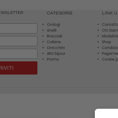
NEWSLETTER
CATEGORIE
LINK U
Orologi
Contatt
Anelli
Chi Sia
Bracciali
Modalità
Collane
Shop
Orecchini
Condizio
Altri bijoux
Pagamen
Promo
Cookie p
RIVITI