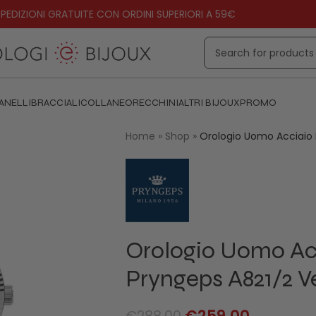
PEDIZIONI GRATUITE CON ORDINI SUPERIORI A 59€
ANELLI
BRACCIALI
COLLANE
ORECCHINI
ALTRI BIJOUX
PROMO
Home
»
Shop
»
Orologio Uomo Acciaio 
Orologio Uomo Ac
Pryngeps A821/2 V
€
259.00