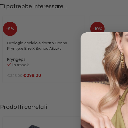
Ti potrebbe interessare…
-9%
-10%
Orologio acciaio e dorato Donna
Orologio Unisex ac
Pryngeps Erre X Bianco A822/2
Pryngeps A1096
Pryngeps
Pryngeps
In stock
In stock
€
298.00
€
259.0
€
328.00
€
288.00
Prodotti correlati