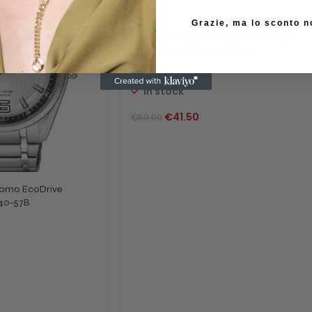
-30%
Grazie, ma lo sconto n
Orologio bimbo ICE WATCH Ice-Mini –
Orange – Mini MN.OE.M.S.12
ICE WATCH
In stock
€
41.50
€
59.00
Uomo EcoDrive
240-57B