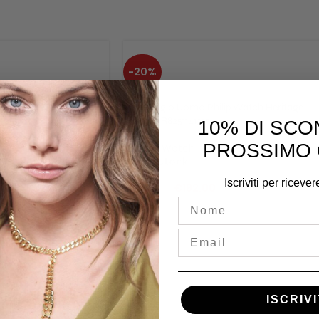
-20%
ciaio blu ERRE X
Orologio Uomo Philip Watch Heritage
Swan R8251141325
10% DI SCO
PROSSIMO 
Philip Watch
In stock
Iscriviti per ricever
0
€
192.00
€
240.00
Nome
Email
ISCRIVI