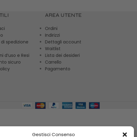
TILI
AREA UTENTE
aci
Ordini
mo
Indirizzi
 di spedizione
Dettagli account
Waitlist
ni d’uso e Resi
Lista dei desideri
to sicuro
Carrello
olicy
Pagamento
Gestisci Consenso