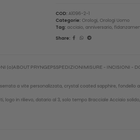
COD:
A1096-2-1
Categorie:
Orologi
,
Orologi Uomo
Tag:
acciaio
,
anniversario
,
fidanzame
Share:
I (0)
ABOUT PRYNGEPS
SPEDIZIONI
MISURE - INCISIONI -
rata a vite personalizzata, crystal coated sapphire, fondello acc
ati, logo in rilievo, datario al 3, solo tempo Bracciale Acciaio so