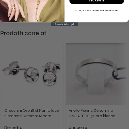
ISCRIVITI
€
2,600.00
€
3,255.00
Grazie, ma lo sconto non mi interessa
Prodotti correlati
Orecchini Oro 18 kt Punto luce
Anello Fedina Gelsomino
diamante Demetra Monte
UNOAERRE g2 oro bianco
Carlo 021.134.004
30AC287
Demetra
Unoaerre