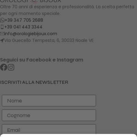
Oltre 70 anni di esperienza e professionalità. La scelta perfetta
per ogni momento speciale.
+39 347 705 2688
+39 041 443 3344
info@orologiebijoux.com
Via Guecello Tempesta, 6, 30033 Noale VE
Seguici su Facebook e Instagram
ISCRIVITI ALLA NEWSLETTER
Nome
Cognome
Email