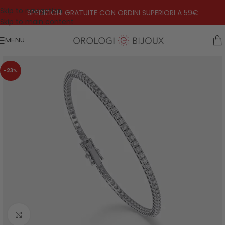
Skip to navigation
SPEDIZIONI GRATUITE CON ORDINI SUPERIORI A 59€
Skip to main content
MENU
-23%
Click to enlarge