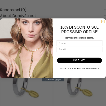
Recensioni (0)
About DandyStreet
Spedizioni
Misure - Incisioni - Domande
10% DI SCONTO SUL
PROSSIMO ORDINE
Iscriviti per ricevere lo sconto.
Nome
Prodotti correlati
Email
ISCRIVITI
Grazie, ma lo sconto non mi interessa