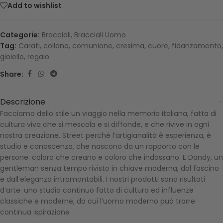
Add to wishlist
Categorie:
Bracciali
,
Bracciali Uomo
Tag:
Carati
,
collana
,
comunione
,
cresima
,
cuore
,
fidanzamento
,
gioiello
,
regalo
Share:
Descrizione
Facciamo dello stile un viaggio nella memoria italiana, fatta di
cultura viva che si mescola e si diffonde, e che rivive in ogni
nostra creazione. Street perché l’artigianalità è esperienza, è
studio e conoscenza, che nascono da un rapporto con le
persone: coloro che creano e coloro che indossano. E Dandy, un
gentleman senza tempo rivisto in chiave moderna, dal fascino
e dall’eleganza intramontabili. I nostri prodotti sono risultati
d’arte: uno studio continuo fatto di cultura ed influenze
classiche e moderne, da cui l’uomo moderno può trarre
continua ispirazione