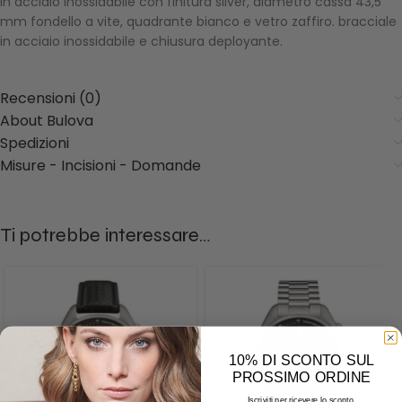
in acciaio inossidabile con finitura silver, diametro cassa 43,5
mm fondello a vite, quadrante bianco e vetro zaffiro. bracciale
in acciaio inossidabile e chiusura deployante.
Recensioni (0)
About Bulova
Spedizioni
Misure - Incisioni - Domande
Ti potrebbe interessare…
10% DI SCONTO SUL
PROSSIMO ORDINE
Iscriviti per ricevere lo sconto.