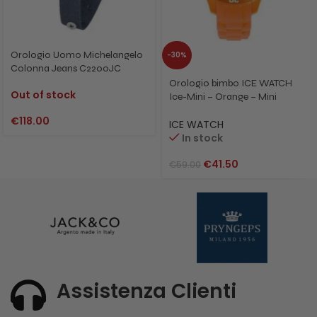
Orologio Uomo Michelangelo
-30%
Colonna Jeans C2200JC
Orologio bimbo ICE WATCH
Out of stock
Ice-Mini – Orange – Mini
MN.OE.M.S.12
€
118.00
ICE WATCH
In stock
€
41.50
€
59.00
Assistenza Clienti