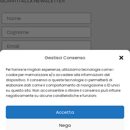
ISCRIVITI ALLA NEWSLETTER
Nome
Cognome
Email
Gestisci Consenso
ISCRIVITI
Per fornire le migliori esperienze, utilizziamo tecnologie come i
cookie per memorizzare e/o accedere alle informazioni del
dispositivo. Il consenso a queste tecnologie ci permetterà di
CATEGORIE
elaborare dati come il comportamento di navigazione o ID unici
su questo sito. Non acconsentire o ritirare il consenso può influire
LINK UTILI
negativamente su alcune caratteristiche e funzioni.
AREA UTENTE
Accetta
Copyright 2024 Orologi & Bijoux. Tutti i diritti riservati
Nega