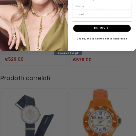
Nome
Email
orologio cronografo uomo
BULOVA MOON WATCH
ISCRIVITI
Bulova Moon Watch 96B251
LUNAR APOLLO 15 ACCIAIO
96B258
Grazie, ma lo sconto non mi interessa
Bulova
Bulova
Out of stock
In stock
€
529.00
€
579.00
Prodotti correlati