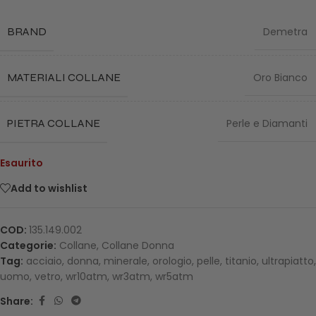
BRAND
Demetra
MATERIALI COLLANE
Oro Bianco
PIETRA COLLANE
Perle e Diamanti
Esaurito
Add to wishlist
COD:
135.149.002
Categorie:
Collane
,
Collane Donna
Tag:
acciaio
,
donna
,
minerale
,
orologio
,
pelle
,
titanio
,
ultrapiatto
,
uomo
,
vetro
,
wr10atm
,
wr3atm
,
wr5atm
Share: