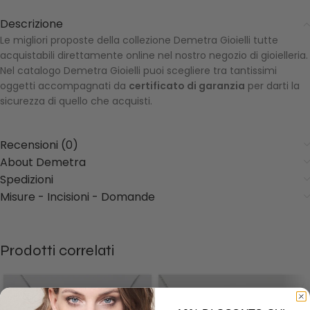
Descrizione
Le migliori proposte della collezione Demetra Gioielli tutte
acquistabili direttamente online nel nostro negozio di gioielleria.
Nel catalogo Demetra Gioielli puoi scegliere tra tantissimi
oggetti accompagnati da
certificato di garanzia
per darti la
sicurezza di quello che acquisti.
Recensioni (0)
About Demetra
Spedizioni
Misure - Incisioni - Domande
Prodotti correlati