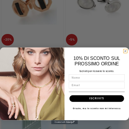
-20%
-5%
Gemelli Bronzo Ceramica
Gemelli Uomo Argento
Bibigì Uomo UPLA0006CE2
Madreperla UNOAERRE
10% DI SCONTO SUL
000FFG0260000 5459
PROSSIMO ORDINE
Bibigì
In stock
Iscriviti per ricevere lo sconto.
In stock
Nome
€
122.50
€
129.00
€
91.20
€
114.00
Email
ISCRIVITI
Prodotti correlati
Grazie, ma lo sconto non mi interessa