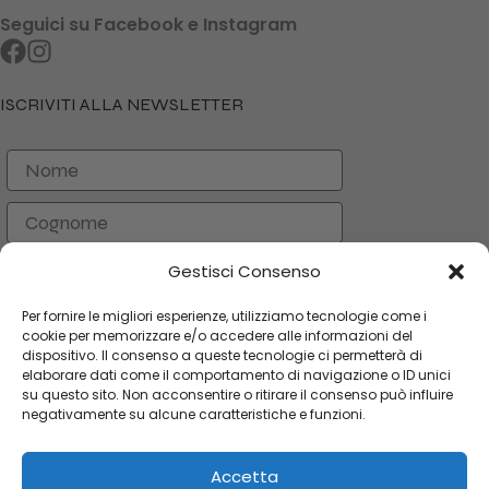
Seguici su Facebook e Instagram
ISCRIVITI ALLA NEWSLETTER
Nome
Cognome
Email
Gestisci Consenso
Per fornire le migliori esperienze, utilizziamo tecnologie come i
ISCRIVITI
cookie per memorizzare e/o accedere alle informazioni del
dispositivo. Il consenso a queste tecnologie ci permetterà di
elaborare dati come il comportamento di navigazione o ID unici
su questo sito. Non acconsentire o ritirare il consenso può influire
CATEGORIE
negativamente su alcune caratteristiche e funzioni.
LINK UTILI
Accetta