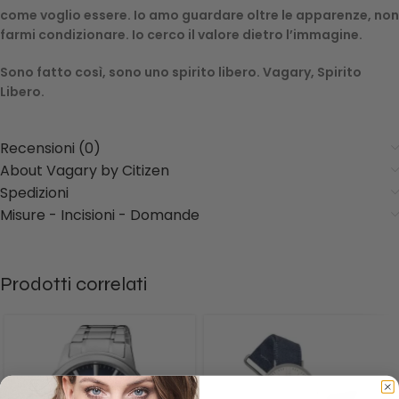
come voglio essere. Io amo guardare oltre le apparenze, non
farmi condizionare. Io cerco il valore dietro l’immagine.
Sono fatto così, sono uno spirito libero. Vagary, Spirito
Libero.
Recensioni (0)
About Vagary by Citizen
Spedizioni
Misure - Incisioni - Domande
Prodotti correlati