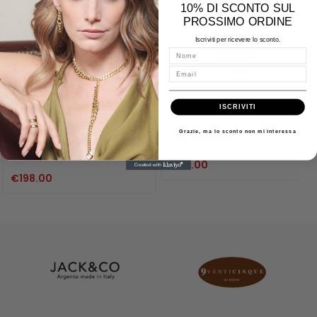
10% DI SCONTO SUL
PROSSIMO ORDINE
Iscriviti per ricevere lo sconto.
Nome
Email
Orologio Uomo Eco-Drive
Orologio Uomo Michelangelo
ISCRIVITI
Dress Blu AW7010-54L Citizen
Colonna Jeans C2200JC
Grazie, ma lo sconto non mi interessa
Out of stock
Citizen
Out of stock
€
118.00
€
198.00