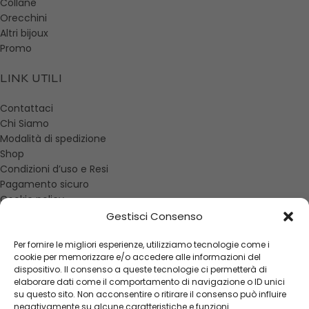
Collane
Orecchini
Altri bijoux
Promo
LINK UTILI
Contattaci
Chi Siamo
Modalità di spedizione
Shop
Condizioni d’uso e Resi
Pagamento sicuro
Cookie policy
Gestisci Consenso
AREA UTENTE
Per fornire le migliori esperienze, utilizziamo tecnologie come i
cookie per memorizzare e/o accedere alle informazioni del
Ordini
dispositivo. Il consenso a queste tecnologie ci permetterà di
Indirizzi
elaborare dati come il comportamento di navigazione o ID unici
Dettagli account
su questo sito. Non acconsentire o ritirare il consenso può influire
Waitlist
negativamente su alcune caratteristiche e funzioni.