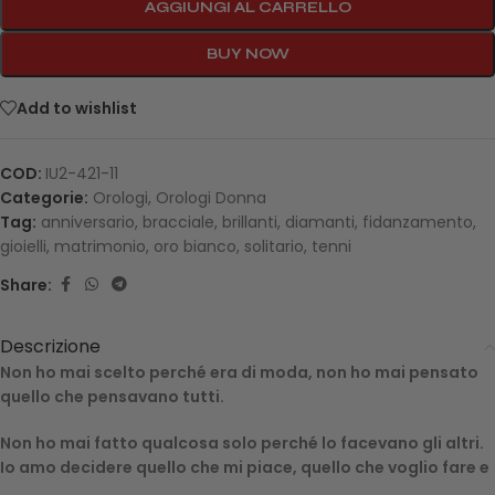
AGGIUNGI AL CARRELLO
BUY NOW
Add to wishlist
COD:
IU2-421-11
Categorie:
Orologi
,
Orologi Donna
Tag:
anniversario
,
bracciale
,
brillanti
,
diamanti
,
fidanzamento
,
gioielli
,
matrimonio
,
oro bianco
,
solitario
,
tenni
Share:
Descrizione
Non ho mai scelto perché era di moda, non ho mai pensato
quello che pensavano tutti.
Non ho mai fatto qualcosa solo perché lo facevano gli altri.
Io amo decidere quello che mi piace, quello che voglio fare e