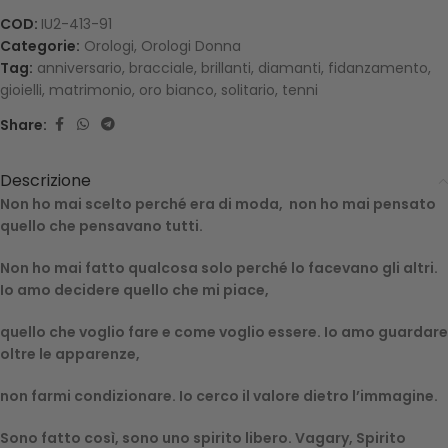
COD:
IU2-413-91
Categorie:
Orologi
,
Orologi Donna
Tag:
anniversario
,
bracciale
,
brillanti
,
diamanti
,
fidanzamento
,
gioielli
,
matrimonio
,
oro bianco
,
solitario
,
tenni
Share:
Descrizione
Non ho mai scelto perché era di moda, non ho mai pensato
quello che pensavano tutti.
Non ho mai fatto qualcosa solo perché lo facevano gli altri.
Io amo decidere quello che mi piace,
quello che voglio fare e come voglio essere. Io amo guardare
oltre le apparenze,
non farmi condizionare. Io cerco il valore dietro l’immagine.
Sono fatto così, sono uno spirito libero. Vagary, Spirito