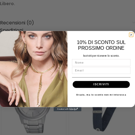
Libero.
Recensioni (0)
Spedizioni
Misure - Incisioni - Domande
10% DI SCONTO SUL
PROSSIMO ORDINE
Iscriviti per ricevere lo sconto.
Prodotti correlati
Nome
Email
ISCRIVITI
Grazie, ma lo sconto non mi interessa