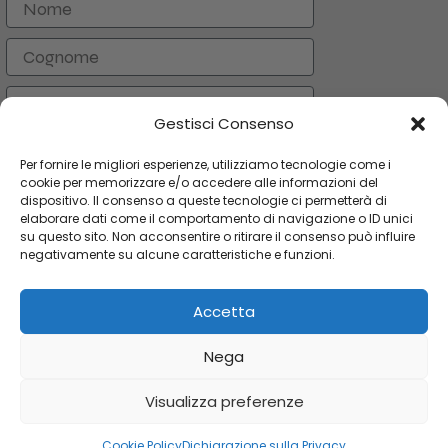
Cognome
Email
Gestisci Consenso
ISCRIVITI
Per fornire le migliori esperienze, utilizziamo tecnologie come i
cookie per memorizzare e/o accedere alle informazioni del
dispositivo. Il consenso a queste tecnologie ci permetterà di
elaborare dati come il comportamento di navigazione o ID unici
CATEGORIE
su questo sito. Non acconsentire o ritirare il consenso può influire
negativamente su alcune caratteristiche e funzioni.
LINK UTILI
Accetta
AREA UTENTE
Copyright 2024 Orologi & Bijoux. Tutti i diritti riservati
Nega
Orologio
Donna
Visualizza preferenze
Timeless
Lady
AGGI
€
99.00
Disponibile
Cookie Policy
Dichiarazione sulla Privacy
Rosa