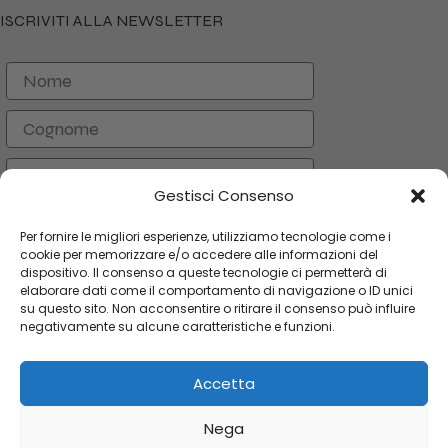
ISCRIVITI ALLA NEWSLETTER
Nome
Cognome
Email
Gestisci Consenso
ISCRIVITI
Per fornire le migliori esperienze, utilizziamo tecnologie come i
cookie per memorizzare e/o accedere alle informazioni del
dispositivo. Il consenso a queste tecnologie ci permetterà di
elaborare dati come il comportamento di navigazione o ID unici
CATEGORIE
su questo sito. Non acconsentire o ritirare il consenso può influire
negativamente su alcune caratteristiche e funzioni.
LINK UTILI
Accetta
AREA UTENTE
Copyright 2024 Orologi & Bijoux. Tutti i diritti riservati
Nega