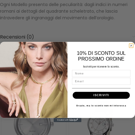
Ogni Modello presenta delle peculiarità: dagli indici in numeri
romani ai dettagli del quadrante scheletrato, che lascia
intravedere gli ingranaggi del movimento dell’orologio.
Recensioni (0)
About Bulova
Spedizioni
10% DI SCONTO SUL
PROSSIMO ORDINE
Misure - Incisioni - Domande
Iscriviti per ricevere lo sconto.
Nome
Email
Prodotti correlati
ISCRIVITI
Grazie, ma lo sconto non mi interessa