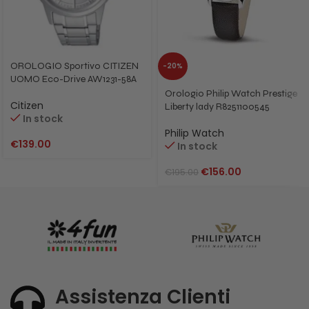
OROLOGIO Sportivo CITIZEN
-20%
UOMO Eco-Drive AW1231-58A
Orologio Philip Watch Prestige
Citizen
Liberty lady R8251100545
In stock
Philip Watch
€
139.00
In stock
€
156.00
€
195.00
Assistenza Clienti