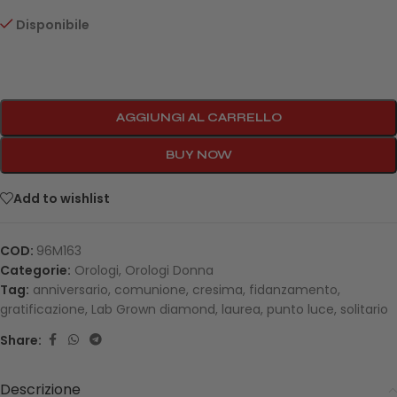
Disponibile
AGGIUNGI AL CARRELLO
BUY NOW
Add to wishlist
COD:
96M163
Categorie:
Orologi
,
Orologi Donna
Tag:
anniversario
,
comunione
,
cresima
,
fidanzamento
,
gratificazione
,
Lab Grown diamond
,
laurea
,
punto luce
,
solitario
Share:
Descrizione