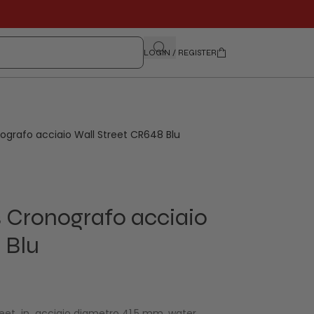
LOGIN / REGISTER
ografo acciaio Wall Street CR648 Blu
 Cronografo acciaio
 Blu
reet in acciaio diametro 41,5 mm, water