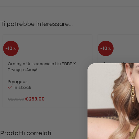
Ti potrebbe interessare…
-10%
-10%
Orologio Unisex acciaio blu ERRE X
Orologio Uomo so
Pryngeps A1096
Pryngeps Wall Stre
Pryngeps
Pryngeps
In stock
In stock
€
259.00
€
269.0
€
288.00
€
298.00
Prodotti correlati