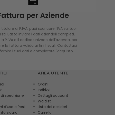
Fattura per Aziende
 titolare di P.IVA, puoi scaricare l'IVA sui tuoi
sti. Basta inviare i dati aziendali completi,
i la P.IVA e il codice univoco dell’azienda, per
re la fattura valida ai fini fiscali. Contattaci
fornire i tuoi dati e completare l'acquisto.
TILI
AREA UTENTE
aci
Ordini
mo
Indirizzi
 di spedizione
Dettagli account
Waitlist
ni d’uso e Resi
Lista dei desideri
to sicuro
Carrello