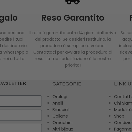
egalo
Reso Garantito
 una persona
Il reso è garantito entro 14 giorni dall'arrivo
Se sei
edire i tuoi
del prodotto. Se desideri restituirlo, la
acqui
 destinatario.
procedura è semplice e veloce.
inclus
via WhatsApp o
Contattaci per avviare la procedura di
riceve
 noi a tutto.
reso. La tua soddisfazione è la nostra
per 
priorità!
NEWSLETTER
CATEGORIE
LINK U
Orologi
Contatt
Anelli
Chi Sia
Bracciali
Modalità
Collane
Shop
Orecchini
Condizio
Altri bijoux
Pagamen