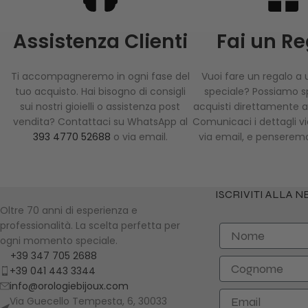
Assistenza Clienti
Fai un R
Ti accompagneremo in ogni fase del
Vuoi fare un regalo a
tuo acquisto. Hai bisogno di consigli
speciale? Possiamo sp
sui nostri gioielli o assistenza post
acquisti direttamente al
vendita? Contattaci su WhatsApp al
Comunicaci i dettagli 
393 4770 52688
o via email.
via email, e penseremo
ISCRIVITI ALLA 
Oltre 70 anni di esperienza e
professionalità. La scelta perfetta per
Nome
ogni momento speciale.
+39 347 705 2688
Cognome
+39 041 443 3344
info@orologiebijoux.com
Email
Via Guecello Tempesta, 6, 30033