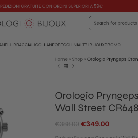
PEDIZIONI GRATUITE CON ORDINI SUPERIORI A 59€
ANELLI
BRACCIALI
COLLANE
ORECCHINI
ALTRI BIJOUX
PROMO
Home
»
Shop
»
Orologio Pryngeps Cron
Orologio Pryngeps
Wall Street CR648
€
349.00
€
388.00
Orologio Pryngeps Cronografo Wall St