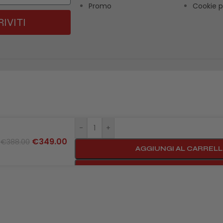
Promo
Cookie p
RIVITI
-
+
€
349.00
€
388.00
u
AGGIUNGI AL CARREL
BUY NOW