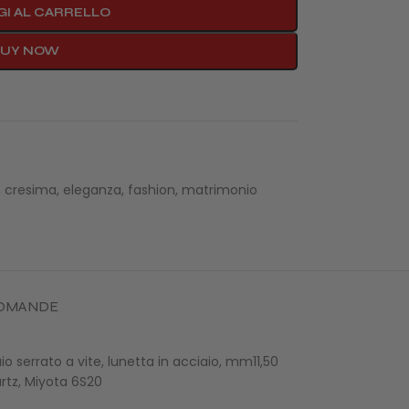
I AL CARRELLO
BUY NOW
,
cresima
,
eleganza
,
fashion
,
matrimonio
 DOMANDE
o serrato a vite, lunetta in acciaio, mm11,50
artz, Miyota 6S20