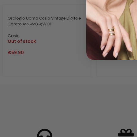
Orologio Uomo Casio Vintage Digitale
Orologio Uomo Mi
Dorato A168WG-9WDF
Jeans C2200JC
Out of stock
Casio
Out of stock
€
118.00
€
59.90