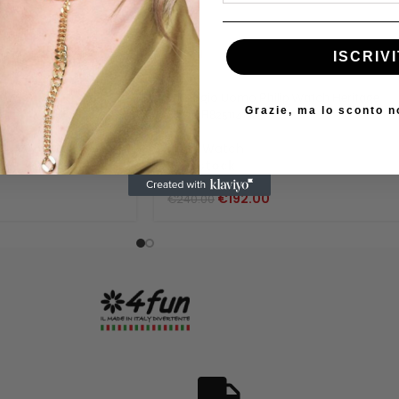
-20%
chelangelo Colonna
ISCRIVI
Orologio Uomo Philip Watch Heritage
Grazie, ma lo sconto n
Swan R8251141325
Philip Watch
In stock
€
192.00
€
240.00