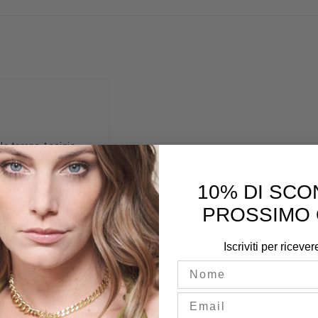
lo tempo Acciaio
et A1202 bianco
10% DI SCO
PROSSIMO 
0
Iscriviti per ricever
Nome
Email