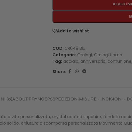
AGGIUNG
Add to wishlist
COD:
CR648 Blu
Categorie:
Orologi
,
Orologi Uomo
Tag:
acciaio
,
anniversario
,
comunione
Share:
I (0)
ABOUT PRYNGEPS
SPEDIZIONI
MISURE - INCISIONI -
ta a vite personalizzata, crystal coated sapphire, fondello acciai
 Acciaio solido, chiusura a scomparsa personalizzata Movimento Qu