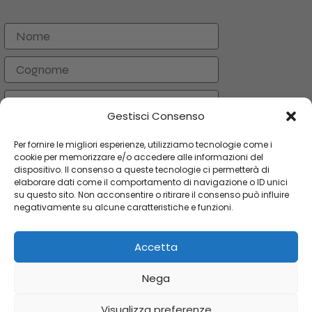
Nome
Cognome
Email
Gestisci Consenso
ISCRIVITI
Per fornire le migliori esperienze, utilizziamo tecnologie come i
cookie per memorizzare e/o accedere alle informazioni del
dispositivo. Il consenso a queste tecnologie ci permetterà di
elaborare dati come il comportamento di navigazione o ID unici
CATEGORIE
su questo sito. Non acconsentire o ritirare il consenso può influire
negativamente su alcune caratteristiche e funzioni.
LINK UTILI
Accetta
AREA UTENTE
Copyright 2024 Orologi & Bijoux. Tutti i diritti riservati
Nega
Visualizza preferenze