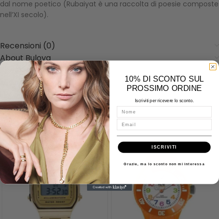
dal nome poetico (Rubaiyat è una raccolta di poesie composte
nell’XI secolo).
Recensioni (0)
About Bulova
Spedizioni
10% DI SCONTO SUL
Misure - Incisioni - Domande
PROSSIMO ORDINE
Iscriviti per ricevere lo sconto.
Nome
Prodotti correlati
Email
ISCRIVITI
Grazie, ma lo sconto non mi interessa