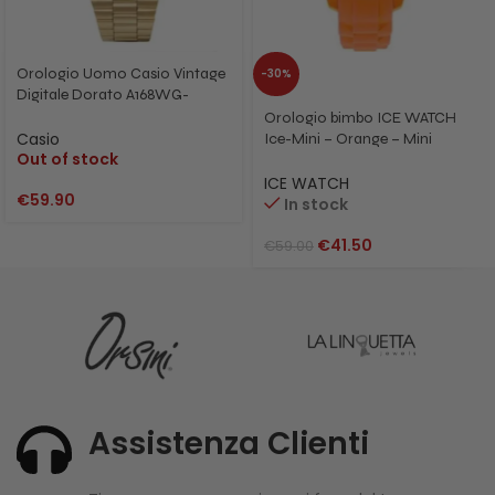
Orologio Uomo Casio Vintage
-30%
Digitale Dorato A168WG-
9WDF
Orologio bimbo ICE WATCH
Casio
Ice-Mini – Orange – Mini
Out of stock
MN.OE.M.S.12
ICE WATCH
€
59.90
In stock
€
41.50
€
59.00
Assistenza Clienti