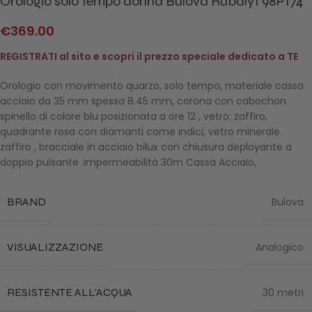
Orologio solo tempo donna Bulova Rubaiyt 98P174
€
369.00
REGISTRATI al sito e scopri il prezzo speciale dedicato a TE
Orologio con movimento quarzo, solo tempo, materiale cassa
acciaio da 35 mm spessa 8.45 mm, corona con cabochon
spinello di colore blu posizionata a ore 12 , vetro: zaffiro,
quadrante rosa con diamanti come indici, vetro minerale
zaffiro , bracciale in acciaio bilux con chiusura deployante a
doppio pulsante .impermeabilità 30m Cassa Acciaio,
BRAND
Bulova
VISUALIZZAZIONE
Analogico
RESISTENTE ALL'ACQUA
30 metri