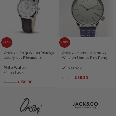
-20%
-30%
Orologio Philip Watch Prestige
Orologio Komono 3570079
Liberty lady R8251100545
Winston Stampa Ping Pong
Polkadot
Philip Watch
In stock
In stock
€
58.80
€
84.00
€
156.00
€
195.00