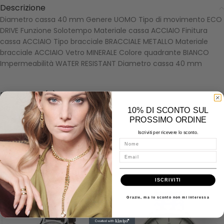
Descrizione
Diametro cassa 40 mm Genere UOMO Tipo di movimento ECO
DRIVE Funzione Solotempo Materiale cassa ACCIAIO Finitura
cassa ACCIAIO Tipo bracciale BRACCIALE METALLO Materiale
bracciale ACCIAIO Vetro MINERALE Colore quadrante BIANCO
Impermeabilità WATER RESISTANT Diametro cassa 40 mm
Recensioni (0)
About Citizen
10% DI SCONTO SUL
Spedizioni
PROSSIMO ORDINE
Misure - Incisioni - Domande
Iscriviti per ricevere lo sconto.
Nome
Email
Prodotti correlati
ISCRIVITI
Grazie, ma lo sconto non mi interessa