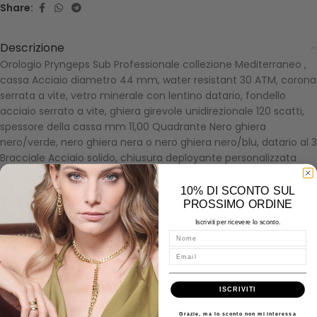
Share:
Descrizione
Orologio Pryngeps Sub Professionale collezione Mediterraneo ,
cassa Acciaio diametro 44 mm, water resistant 30 ATM, corona
serrata a vite, vetro minerale con lentino datario, fondello
acciaio serrato a vite, ghiera girevole unidirezionale 120 scatti,
spessore della cassa mm 11,00 Quadrante Nero ghiera
nero/verde, nero ghiera nera o nero ghiera nero/blu, datario al 3
Bracciale Acciaio solido, chiusura deployante personalizzata
Movimento Automatic, Automatico NH-35
10% DI SCONTO SUL
Recensioni (0)
PROSSIMO ORDINE
About Pryngeps
Iscriviti per ricevere lo sconto.
Nome
Spedizioni
Email
Misure - Incisioni - Domande
ISCRIVITI
Prodotti correlati
Grazie, ma lo sconto non mi interessa