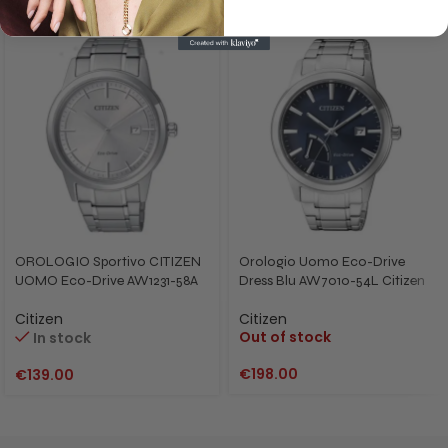
OROLOGIO Sportivo CITIZEN
Orologio Uomo Eco-Drive
UOMO Eco-Drive AW1231-58A
Dress Blu AW7010-54L Citizen
Citizen
Citizen
Out of stock
In stock
€
198.00
€
139.00