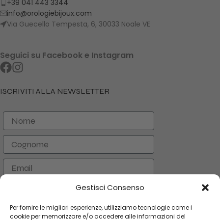
+39 041 443 3344
info@orologiebijoux.com
Via Guecello Tempesta, 6, 30033 Noale VE
Seguici su Facebook e Instagram
ISCRIVITI ALLA NEWSLETTER
Nome
Cognome
Email
Gestisci Consenso
ISCRIVITI
Per fornire le migliori esperienze, utilizziamo tecnologie come i
cookie per memorizzare e/o accedere alle informazioni del