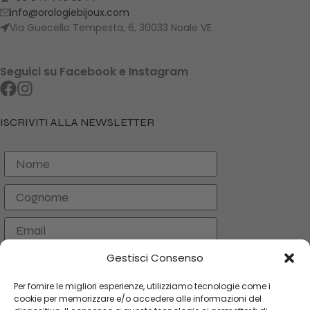
info@orologiebijoux.com
Via Guecello Tempesta, 6, 30033 Noale VE
Seguici su Facebook e Instagram
ISCRIVITI ALLA NEWSLETTER
Nome
Cognome
Email
Gestisci Consenso
ISCRIVITI
Per fornire le migliori esperienze, utilizziamo tecnologie come i
cookie per memorizzare e/o accedere alle informazioni del