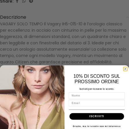
Share:
Descrizione
VAGARY SOLO TEMPO Il Vagary IH5-015-10 è l’orologio classico
per eccellenza: in acciaio con cinturino in pelle per la massima
leggerezza, di dimensioni standard, con un quadrante chiaro e
ben leggibile e con finestrella del datario al 3. Ideale per chi
cerca un orologio assolutamente essenziale! La collezione solo
tempo, come ogni modello Vagary, monta un movimento al
quarzo Citizen che garantisce precisione ed affidabilità.
10% DI SCONTO SUL
Recensioni (0)
PROSSIMO ORDINE
About Citizen
Iscriviti per ricevere lo sconto.
Spedizioni
Nome
Misure - Incisioni - Domande
Email
ISCRIVITI
Prodotti correlati
Grazie, ma lo sconto non mi interessa