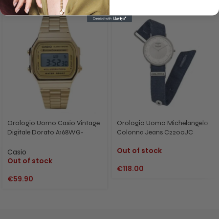
Orologio Uomo Casio Vintage
Orologio Uomo Michelangelo
Digitale Dorato A168WG-
Colonna Jeans C2200JC
9WDF
Out of stock
Casio
Out of stock
€
118.00
€
59.90