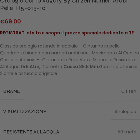
Orologio Uomo Vagary By Citizen Numeri Arabi
Pelle IH5-015-10
€
69.00
REGISTRATI al sito e scopri il prezzo speciale dedicato a TE
Classico orologio rotondo in acciaio – Cinturino in pelle –
Quadrante bianco con numeri arabi neri . Movimento Al Quarzo.
Cassa In Acciaio – Cinturino In Pelle Vetro Minerale. Resistenza
All’Acqua Di
5 Atm
, Diametro
Cassa 38,5 Mm
.Garanzia ufficiale
2 anni e astuccio originale
BRAND
Citizen
VISUALIZZAZIONE
Analogico
RESISTENTE ALL'ACQUA
50 metri